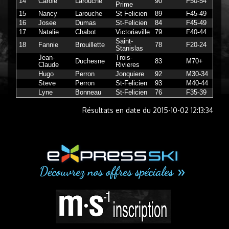
14
Carole
Larouche
90
F50-54
5
Prime
15
Nancy
Larouche
St Felicien
89
F45-49
6
16
Josee
Dumas
St-Felicien
84
F45-49
7
17
Natalie
Chabot
Victoriaville
79
F40-44
8
Saint-
18
Fannie
Brouillette
78
F20-24
9
Stanislas
Jean-
Trois-
Duchesne
83
M70+
Claude
Rivieres
Hugo
Perron
Jonquiere
92
M30-34
Steve
Perron
St-Felicien
93
M40-44
Lyne
Bonneau
St-Felicien
76
F35-39
Résultats en date du 2015-10-02 12:13:34