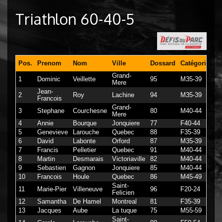
Triathlon 60-40-5
P
Pos.
Prenom
Nom
Ville
Dossard
Catégorie
Se
Grand-
1
Dominic
Veillette
95
M35-39
1
Mere
Jean-
2
Roy
Lachine
94
M35-39
2
Francois
Grand-
3
Stephane
Courchesne
80
M40-44
3
Mere
4
Annie
Bourque
Jonquiere
77
F40-44
1
5
Genevieve
Larouche
Quebec
88
F35-39
2
6
David
Labonte
Orford
87
M35-39
4
7
Francis
Pelletier
Quebec
91
M40-44
5
8
Martin
Desmarais
Victoriaville
82
M40-44
6
9
Sebastien
Gagnon
Jonquiere
85
M40-44
7
10
Francois
Houle
Quebec
86
M45-49
8
Saint-
11
Marie-Pier
Villeneuve
96
F20-24
3
Felicien
12
Samantha
De Hamel
Montreal
81
F35-39
4
13
Jacques
Aube
La tuque
75
M55-59
9
Saint-